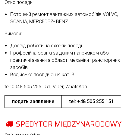
Опис посади:
Поточний ремонт вантажних автомобілів VOLVO,
SCANIA, MERCEDEZ- BENZ
Вимоги:
Досвід роботи на схожій посаді
Професійна освіта за даним напрямком або
практичні знання з області механіки транспортних
засобів
Водійське посвідчення кат. B
tel: 0048 505 255 151, Viber, WhatsApp
подать заявление
tel: +48 505 255 151
SPEDYTOR MIĘDZYNARODOWY