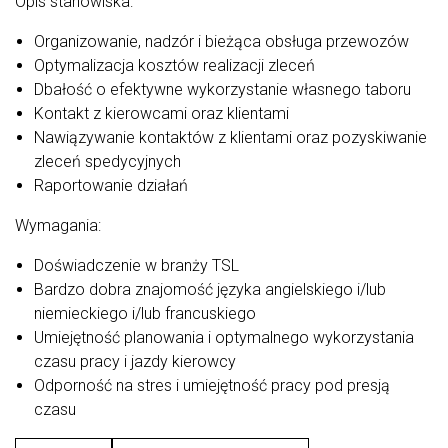
Opis stanowiska:
Organizowanie, nadzór i bieżąca obsługa przewozów
Optymalizacja kosztów realizacji zleceń
Dbałość o efektywne wykorzystanie własnego taboru
Kontakt z kierowcami oraz klientami
Nawiązywanie kontaktów z klientami oraz pozyskiwanie
zleceń spedycyjnych
Raportowanie działań
Wymagania:
Doświadczenie w branży TSL
Bardzo dobra znajomość języka angielskiego i/lub
niemieckiego i/lub francuskiego
Umiejętność planowania i optymalnego wykorzystania
czasu pracy i jazdy kierowcy
Odporność na stres i umiejętność pracy pod presją
czasu