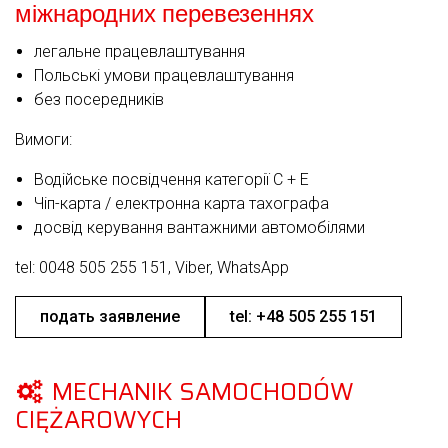
міжнародних перевезеннях
легальне працевлаштування
Польські умови працевлаштування
без посередників
Вимоги:
Водійське посвідчення категорії C + E
Чіп-карта / електронна карта тахографа
досвід керування вантажними автомобілями
tel: 0048 505 255 151, Viber, WhatsApp
подать заявление
tel: +48 505 255 151
MECHANIK SAMOCHODÓW
CIĘŻAROWYCH