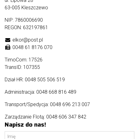
ul. Lipowa 28
63-005 Kleszczewo
NIP: 7860006690
REGON: 632197861
elkor@post.pl
0048 61 8176 070
TimoCom: 17526
TransID: 107355
Dział HR:
0048 505 506 519
Administracja:
0048 668 816 489
Transport/Spedycja:
0048 696 213 007
Zarządzanie Flotą:
0048 606 347 842
Napisz do nas!